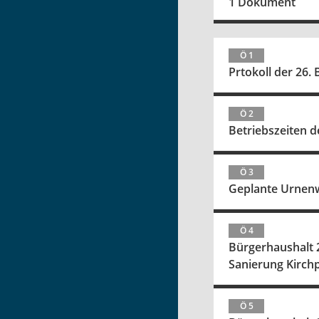
1 Dokument
Ö 1
Prtokoll der 26.
Ö 2
Betriebszeiten 
Ö 3
Geplante Urnen
Ö 4
Bürgerhaushalt 2
Sanierung Kirch
Ö 5