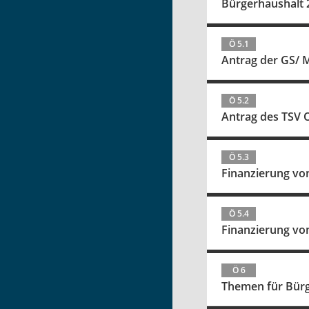
Bürgerhaushalt 
Ö 5.1
Antrag der GS/ 
Ö 5.2
Antrag des TSV 
Ö 5.3
Finanzierung von
Ö 5.4
Finanzierung vo
Ö 6
Themen für Bür