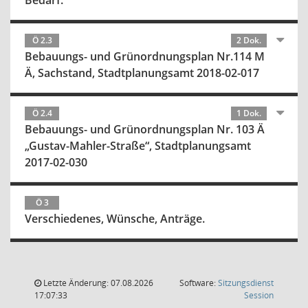
Bedarf.
Ö 2.3
2 Dok.
Bebauungs- und Grünordnungsplan Nr.114 M
Ä, Sachstand, Stadtplanungsamt 2018-02-017
Ö 2.4
1 Dok.
Bebauungs- und Grünordnungsplan Nr. 103 Ä
„Gustav-Mahler-Straße“, Stadtplanungsamt
2017-02-030
Ö 3
Verschiedenes, Wünsche, Anträge.
Letzte Änderung: 07.08.2026
Software:
Sitzungsdienst
(Wird in
17:07:33
Session