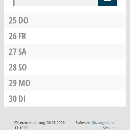
25
DO
26
FR
27
SA
28
SO
29
MO
30
DI
Letzte Änderung: 06.08.2026
Software:
Sitzungsdienst
(Wird in
11:10:00
Session