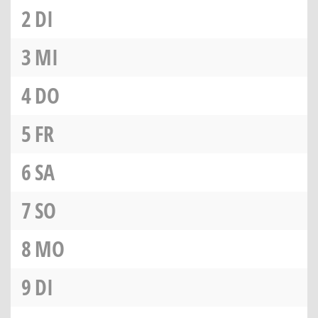
2
DI
3
MI
4
DO
5
FR
6
SA
7
SO
8
MO
9
DI