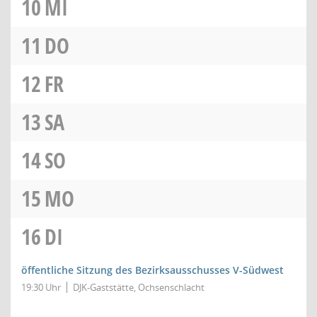
10
MI
11
DO
12
FR
13
SA
14
SO
15
MO
16
DI
öffentliche Sitzung des Bezirksausschusses V-Südwest
19:30 Uhr
DJK-Gaststätte, Ochsenschlacht