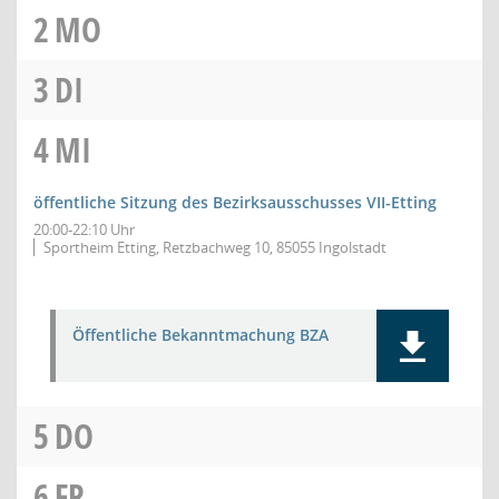
2
MO
3
DI
4
MI
öffentliche Sitzung des Bezirksausschusses VII-Etting
20:00-22:10 Uhr
Sportheim Etting, Retzbachweg 10, 85055 Ingolstadt
Öffentliche Bekanntmachung BZA
5
DO
6
FR