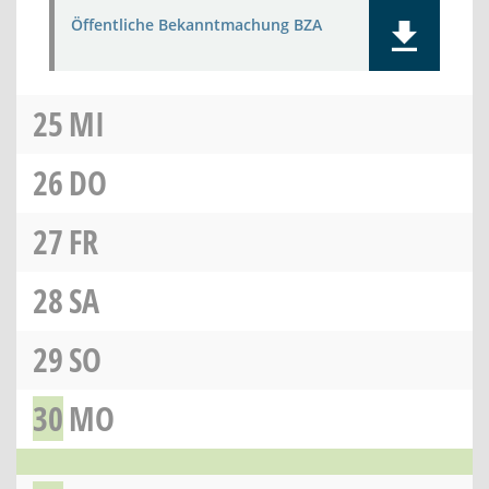
Öffentliche Bekanntmachung BZA
25
MI
26
DO
27
FR
28
SA
29
SO
30
MO