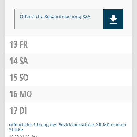
Öffentliche Bekanntmachung BZA
13
FR
14
SA
15
SO
16
MO
17
DI
öffentliche Sitzung des Bezirksausschuss XII-Münchener
Straße