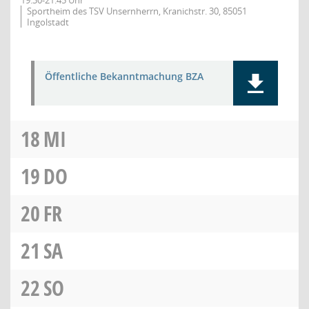
19:30-21:45 Uhr
Sportheim des TSV Unsernherrn, Kranichstr. 30, 85051
Ingolstadt
Öffentliche Bekanntmachung BZA
18
MI
19
DO
20
FR
21
SA
22
SO