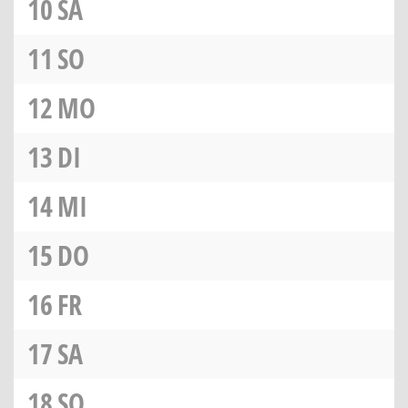
10
SA
11
SO
12
MO
13
DI
14
MI
15
DO
16
FR
17
SA
18
SO