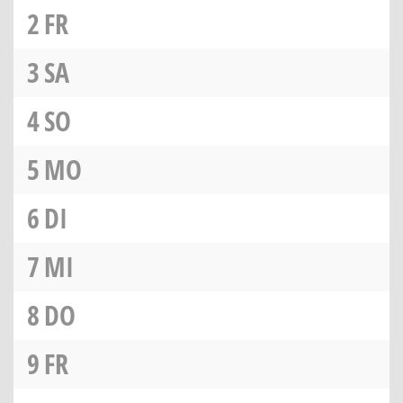
2
FR
3
SA
4
SO
5
MO
6
DI
7
MI
8
DO
9
FR