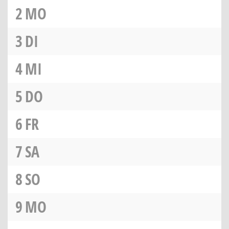
2
MO
3
DI
4
MI
5
DO
6
FR
7
SA
8
SO
9
MO