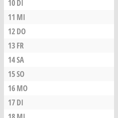
10
DI
11
MI
12
DO
13
FR
14
SA
15
SO
16
MO
17
DI
18
MI