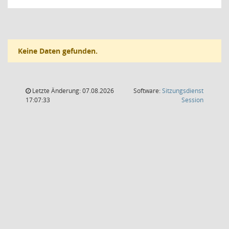
Keine Daten gefunden.
Letzte Änderung: 07.08.2026
Software:
Sitzungsdienst
(Wird in
17:07:33
Session