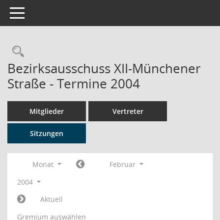
Toggle navigation
Rechercheauswahl
Bezirksausschuss XII-Münchener
Straße - Termine 2004
Mitglieder
Vertreter
Sitzungen
Monat
Februar
2004
Aktuell
Gremium auswählen