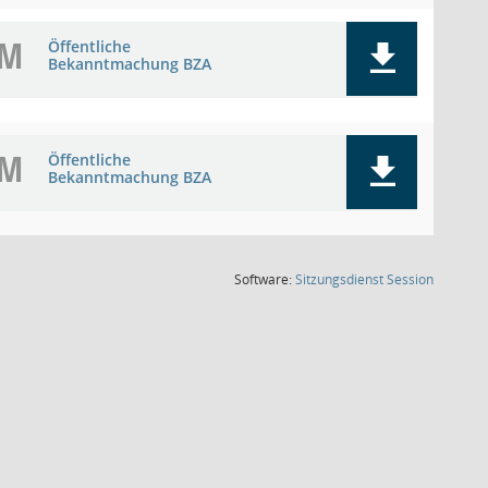
BM
Öffentliche
Bekanntmachung BZA
BM
Öffentliche
Bekanntmachung BZA
(Wird in
Software:
Sitzungsdienst
Session