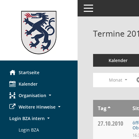
Toggle navigation
Termine 20
Kalender
Startseite
Monat
Kalender
Organisation
Weitere Hinweise
Tag
Si
Login BZA intern
27.10.2010
öff
Ob
Login BZA
16: