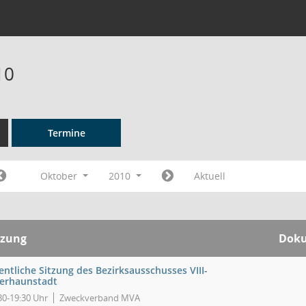
10
Termine
Oktober
2010
Aktuell
tzung
Dok
entliche Sitzung des Bezirksausschusses VIII-
erhaunstadt
30-19:30 Uhr
Zweckverband MVA