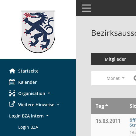
Toggle navigation
Bezirksauss
Mitglieder
Startseite
Monat
Kalender
Organisation
Weitere Hinweise
Tag
Si
Login BZA intern
15.03.2011
öf
St
Login BZA
19: