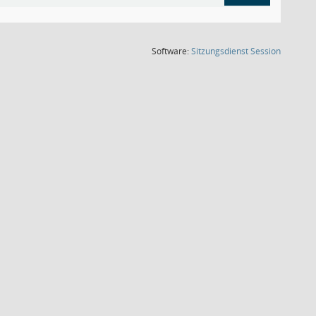
(Wird in
Software:
Sitzungsdienst
Session