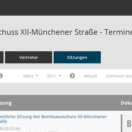
chuss XII-Münchener Straße - Termin
Vertreter
Sitzungen
März
2011
Aktuell
Gremium au
tzung
Dok
fentliche Sitzung des Bezirksausschuss XII-Münchener
raße
30-20:53 Uhr