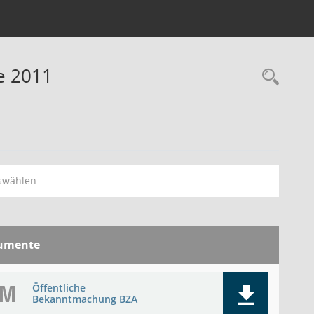
e 2011
Rec
swählen
umente
BM
Öffentliche
Bekanntmachung BZA