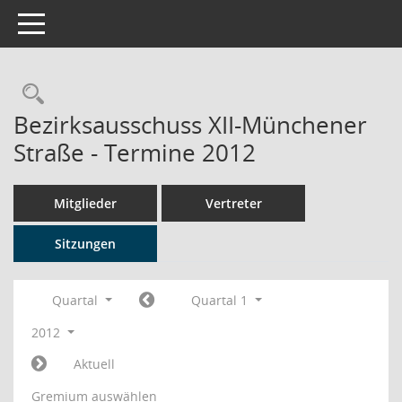
Toggle navigation
Rechercheauswahl
Bezirksausschuss XII-Münchener
Straße - Termine 2012
Mitglieder
Vertreter
Sitzungen
Quartal
Quartal 1
2012
Aktuell
Gremium auswählen