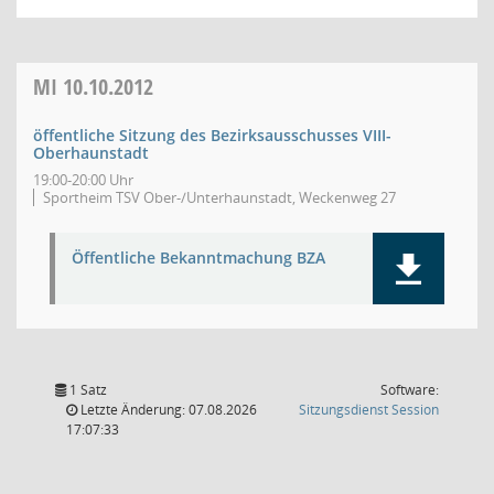
MI
10.10.2012
öffentliche Sitzung des Bezirksausschusses VIII-
Oberhaunstadt
19:00-20:00 Uhr
Sportheim TSV Ober-/Unterhaunstadt, Weckenweg 27
Öffentliche Bekanntmachung BZA
1 Satz
Software:
(Wird in
Letzte Änderung: 07.08.2026
Sitzungsdienst
Session
17:07:33