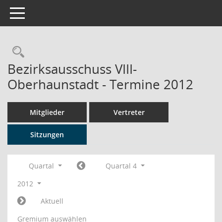
Toggle navigation
Rechercheauswahl
Bezirksausschuss VIII-
Oberhaunstadt - Termine 2012
Mitglieder
Vertreter
Sitzungen
Quartal
Quartal 4
2012
Aktuell
Gremium auswählen