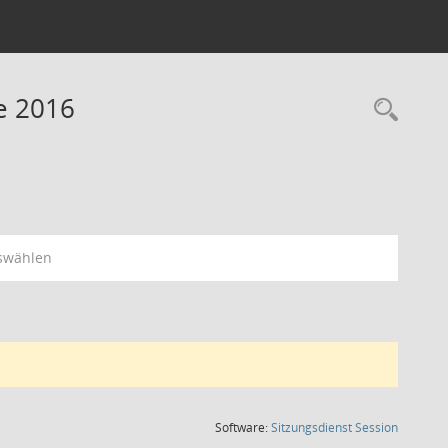
e 2016
Rec
swählen
(Wird in
Software:
Sitzungsdienst
Session