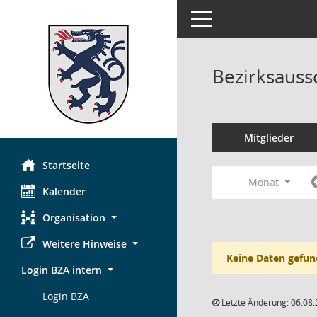
Toggle navigation
Bezirksauss
Mitglieder
Startseite
Monat
Kalender
Organisation
Weitere Hinweise
Keine Daten gefun
Login BZA intern
Login BZA
Letzte Änderung: 06.08.