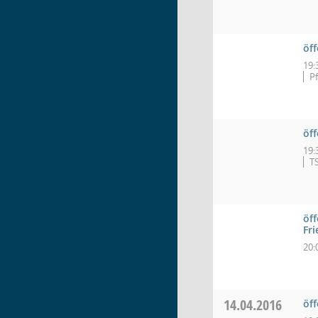
öf
19:
P
öff
19:
TS
öff
Fr
20:
14.04.2016
öf