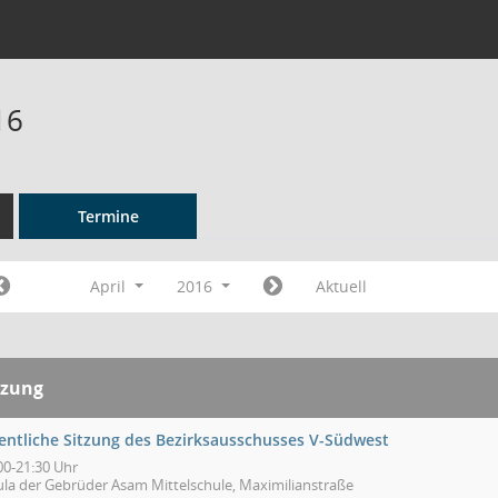
16
Termine
April
2016
Aktuell
tzung
fentliche Sitzung des Bezirksausschusses V-Südwest
00-21:30 Uhr
ula der Gebrüder Asam Mittelschule, Maximilianstraße