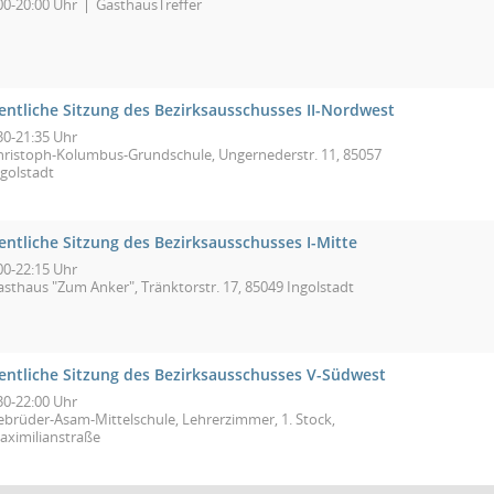
00-20:00 Uhr
GasthausTreffer
fentliche Sitzung des Bezirksausschusses II-Nordwest
30-21:35 Uhr
hristoph-Kolumbus-Grundschule, Ungernederstr. 11, 85057
ngolstadt
entliche Sitzung des Bezirksausschusses I-Mitte
00-22:15 Uhr
asthaus "Zum Anker", Tränktorstr. 17, 85049 Ingolstadt
fentliche Sitzung des Bezirksausschusses V-Südwest
30-22:00 Uhr
ebrüder-Asam-Mittelschule, Lehrerzimmer, 1. Stock,
aximilianstraße