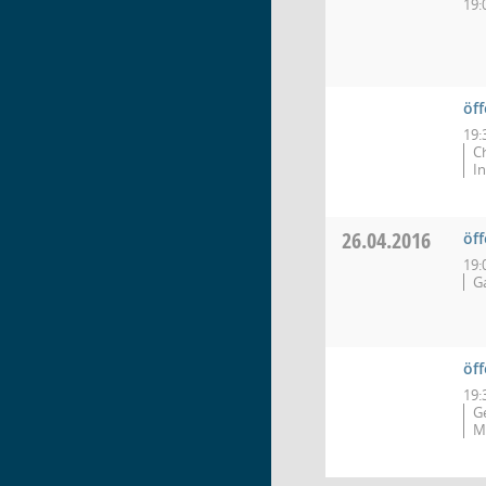
19:
öf
19:
C
I
26.04.2016
öff
19:
G
öf
19:
G
M