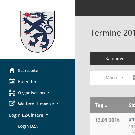
Toggle navigation
Termine 20
Kalender
Startseite
Monat
Kalender
Organisation
Weitere Hinweise
Tag
Si
Login BZA intern
12.04.2016
öf
Login BZA
19:
A