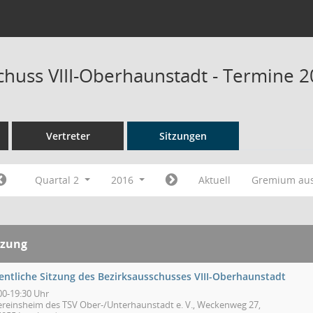
chuss VIII-Oberhaunstadt - Termine 
Vertreter
Sitzungen
Quartal 2
2016
Aktuell
Gremium au
tzung
fentliche Sitzung des Bezirksausschusses VIII-Oberhaunstadt
00-19:30 Uhr
ereinsheim des TSV Ober-/Unterhaunstadt e. V., Weckenweg 27,