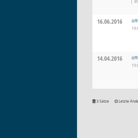
8
16.06.2016
öf
19:
14.04.2016
öf
19:
3 Sätze
Letzte Ände