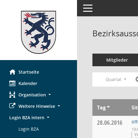
Toggle navigation
Bezirksauss
Mitglieder
Startseite
Quartal
Kalender
Organisation
Weitere Hinweise
Tag
Si
Login BZA intern
28.06.2016
öf
Login BZA
19:
V