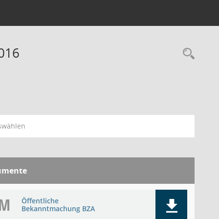
2016
Rec
swählen
umente
BM
Öffentliche
Bekanntmachung BZA