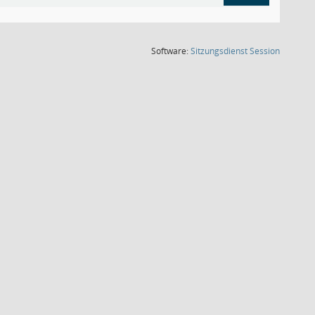
(Wird in
Software:
Sitzungsdienst
Session