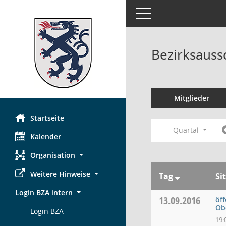
Toggle navigation
Bezirksauss
Mitglieder
Startseite
Quartal
Kalender
Organisation
Weitere Hinweise
Tag
Si
Login BZA intern
13.09.2016
öff
Ob
Login BZA
19: