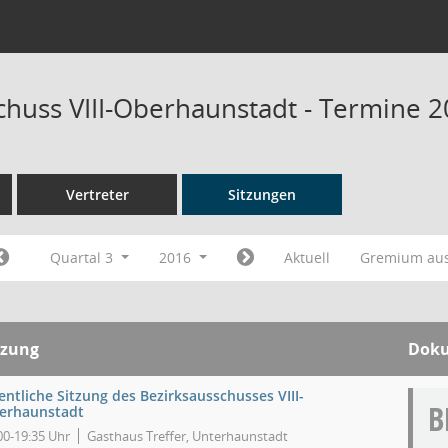
chuss VIII-Oberhaunstadt - Termine 
Vertreter
Sitzungen
Quartal 3
2016
Aktuell
Gremium au
tzung
Dok
entliche Sitzung des Bezirksausschusses VIII-
erhaunstadt
00-19:35 Uhr
Gasthaus Treffer, Unterhaunstadt