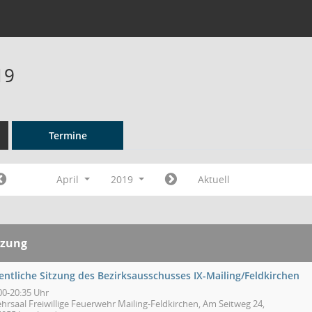
19
Termine
April
2019
Aktuell
tzung
entliche Sitzung des Bezirksausschusses IX-Mailing/Feldkirchen
00-20:35 Uhr
hrsaal Freiwillige Feuerwehr Mailing-Feldkirchen, Am Seitweg 24,