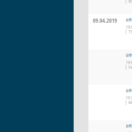
8
09.04.2019
öff
19:
TS
öf
19:
F
öf
19:
M
öf