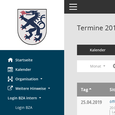
Toggle navigation
Termine 20
Kalender
Startseite
Monat
Kalender
Organisation
Weitere Hinweise
Tag
Si
Login BZA intern
25.04.2019
öff
Login BZA
20:
Le