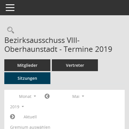
Toggle navigation
Rechercheauswahl
Bezirksausschuss VIII-
Oberhaunstadt - Termine 2019
Mitglieder
Vertreter
Sitzungen
Monat
Mai
2019
Aktuell
Gremium auswählen