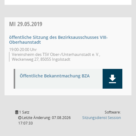
MI
29.05.2019
öffentliche Sitzung des Bezirksausschusses VIII-
Oberhaunstadt
19:00-20:00 Uhr
Vereinsheim des TSV Ober-/Unterhaunstadt e. V.,
Weckenweg 27, 85055 Ingolstadt
Öffentliche Bekanntmachung BZA
1 Satz
Software:
(Wird in
Letzte Änderung: 07.08.2026
Sitzungsdienst
Session
17:07:33