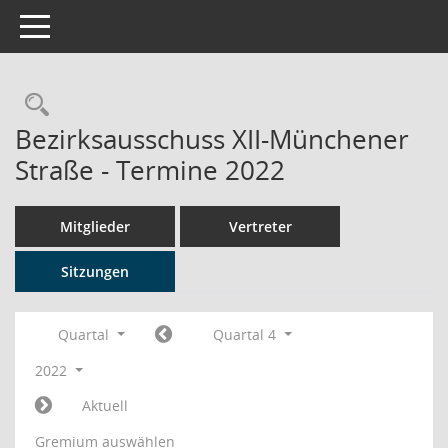
Toggle navigation
Rechercheauswahl
Bezirksausschuss XII-Münchener
Straße - Termine 2022
Mitglieder
Vertreter
Sitzungen
Quartal
Quartal 4
2022
Aktuell
Gremium auswählen