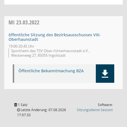
MI
23.03.2022
öffentliche Sitzung des Bezirksausschusses VIII-
Oberhaunstadt
19:00-20:45 Uhr
Sportheim des TSV Ober-/Unterhaunstadt e.V.,
Weckenweg 27, 85055 Ingolstadt
Öffentliche Bekanntmachung BZA
1 Satz
Software:
(Wird in
Letzte Änderung: 07.08.2026
Sitzungsdienst
Session
17:07:33