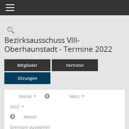
Toggle navigation
Rechercheauswahl
Bezirksausschuss VIII-
Oberhaunstadt - Termine 2022
Mitglieder
Vertreter
Sitzungen
Monat
März
2022
Aktuell
Gremium auswählen