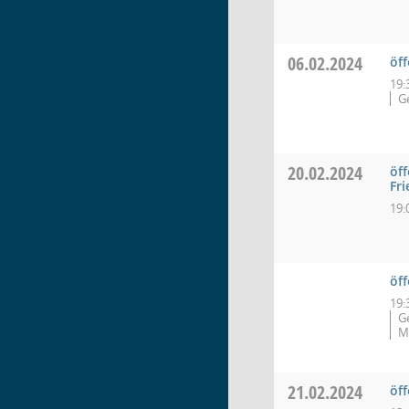
06.02.2024
öff
19:
G
20.02.2024
öff
Fr
19:
öf
19:
G
M
21.02.2024
öf