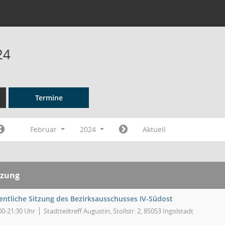
24
Termine
Februar
2024
Aktuell
tzung
fentliche Sitzung des Bezirksausschusses IV-Südost
00-21:30 Uhr
Stadtteiltreff Augustin, Stollstr. 2, 85053 Ingolstadt