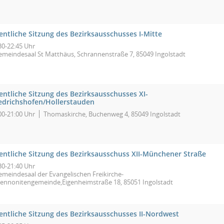
entliche Sitzung des Bezirksausschusses I-Mitte
30-22:45 Uhr
emeindesaal St Matthäus, Schrannenstraße 7, 85049 Ingolstadt
entliche Sitzung des Bezirksausschusses XI-
iedrichshofen/Hollerstauden
00-21:00 Uhr
Thomaskirche, Buchenweg 4, 85049 Ingolstadt
fentliche Sitzung des Bezirksausschuss XII-Münchener Straße
30-21:40 Uhr
emeindesaal der Evangelischen Freikirche-
ennonitengemeinde,Eigenheimstraße 18, 85051 Ingolstadt
fentliche Sitzung des Bezirksausschusses II-Nordwest