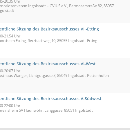
45-20:35 Uhr
ehörlosenverein Ingolstadt – GVIUS e.V., Permoserstraße 82, 85057
ngolstadt
entliche Sitzung des Bezirksausschusses VII-Etting
00-21:54 Uhr
portheim Etting, Retzbachweg 10, 85055 Ingolstadt-Etting
fentliche Sitzung des Bezirksausschusses VI-West
00-20:07 Uhr
asthaus Wanger, Lichtgutgasse 8, 85049 Ingolstadt-Pettenhofen
fentliche Sitzung des Bezirksausschusses V-Südwest
30-22:00 Uhr
ereinsheim SV Haunwöhr, Langgasse, 85051 Ingolstadt