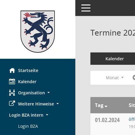
Toggle navigation
Termine 20
Kalender
Startseite
Monat
Kalender
Organisation
Weitere Hinweise
Tag
Si
Login BZA intern
01.02.2024
öf
Login BZA
19: