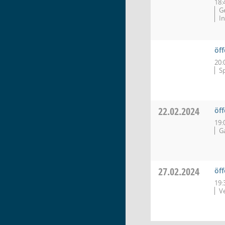
18:
G
I
öff
20:
S
22.02.2024
öf
19:
G
27.02.2024
öf
19:
V