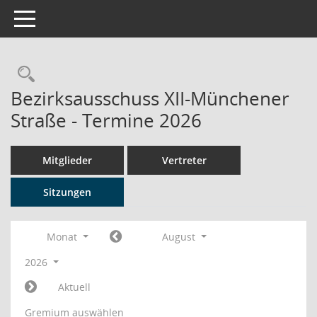
Toggle navigation
Rechercheauswahl
Bezirksausschuss XII-Münchener
Straße - Termine 2026
Mitglieder
Vertreter
Sitzungen
Monat
August
2026
Aktuell
Gremium auswählen