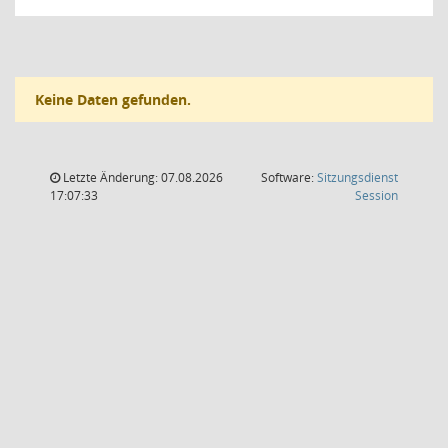
Keine Daten gefunden.
Letzte Änderung: 07.08.2026
Software:
Sitzungsdienst
(Wird in
17:07:33
Session