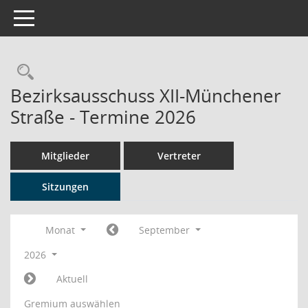
Toggle navigation
Rechercheauswahl
Bezirksausschuss XII-Münchener
Straße - Termine 2026
Mitglieder
Vertreter
Sitzungen
Monat
September
2026
Aktuell
Gremium auswählen