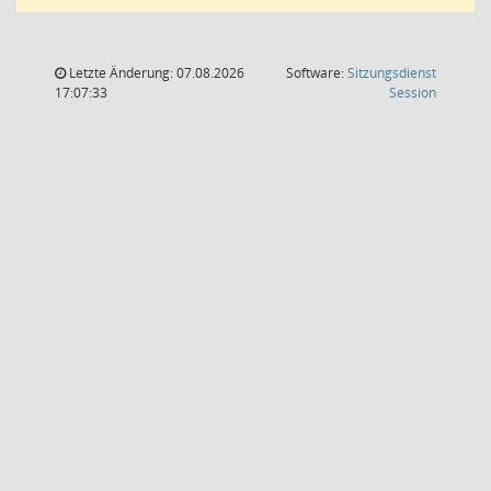
Letzte Änderung: 07.08.2026
Software:
Sitzungsdienst
(Wird in
17:07:33
Session