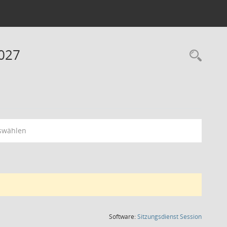
2027
Rec
swählen
(Wird in
Software:
Sitzungsdienst
Session