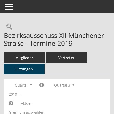
Toggle navigation
Rechercheauswahl
Bezirksausschuss XII-Münchener
Straße - Termine 2019
Mitglieder
Vertreter
Sitzungen
Quartal
Quartal 3
2019
Aktuell
Gremium auswählen