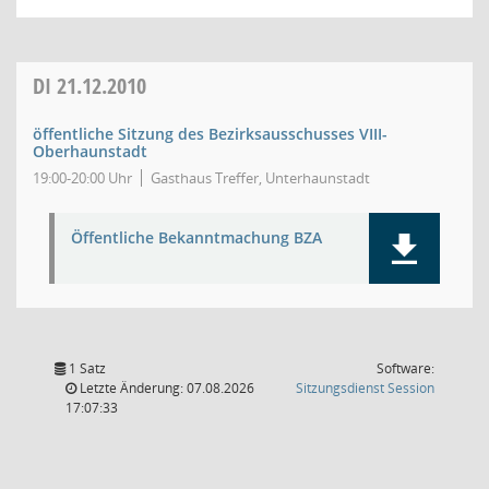
DI
21.12.2010
öffentliche Sitzung des Bezirksausschusses VIII-
Oberhaunstadt
19:00-20:00 Uhr
Gasthaus Treffer, Unterhaunstadt
Öffentliche Bekanntmachung BZA
1 Satz
Software:
(Wird in
Letzte Änderung: 07.08.2026
Sitzungsdienst
Session
17:07:33