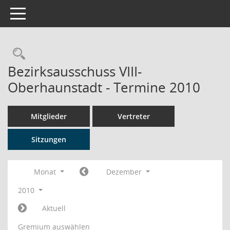
Toggle navigation
Rechercheauswahl
Bezirksausschuss VIII-
Oberhaunstadt - Termine 2010
Mitglieder
Vertreter
Sitzungen
Monat
Dezember
2010
Aktuell
Gremium auswählen