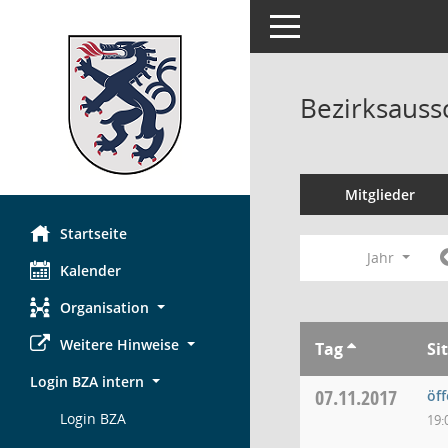
Toggle navigation
Bezirksauss
Mitglieder
Startseite
Jahr
Kalender
Organisation
Weitere Hinweise
Tag
Si
Login BZA intern
07.11.2017
öf
Login BZA
19: