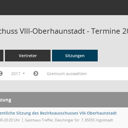
chuss VIII-Oberhaunstadt - Termine 
Vertreter
Sitzungen
2017
Gremium auswählen
tzung
fentliche Sitzung des Bezirksausschusses VIII-Oberhaunstadt
00-20:20 Uhr
Gasthaus Treffer, Deschinger Str. 7, 85055 Ingolstadt