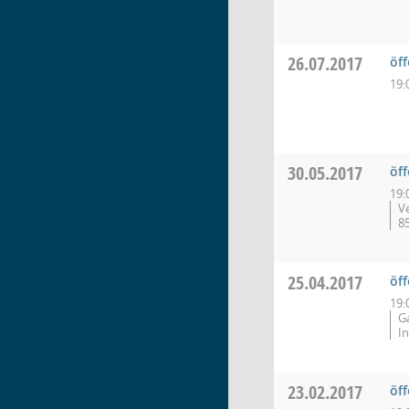
26.07.2017
öf
19:
30.05.2017
öf
19:
V
8
25.04.2017
öf
19:
G
I
23.02.2017
öf