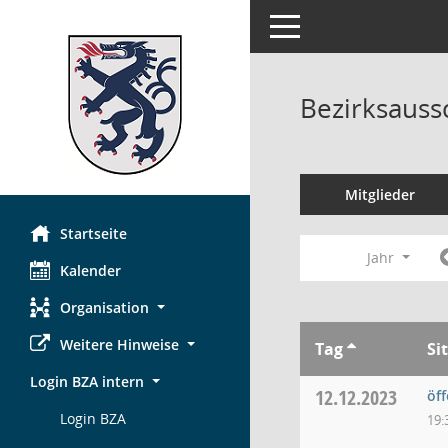
Toggle navigation
Bezirksauss
Mitglieder
Startseite
Jahr
Kalender
Organisation
Weitere Hinweise
Tag
Si
Login BZA intern
12.12.2023
öf
Login BZA
19: