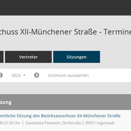
chuss XII-Münchener Straße - Termin
Vertreter
Sitzungen
2023
Gremium auswählen
tzung
fentliche Sitzung des Bezirksausschuss XII-Münchener Straße
30-21:50 Uhr
Gaststätte Peterwirt, Dorfstraße 2, 85051 Ingolstadt