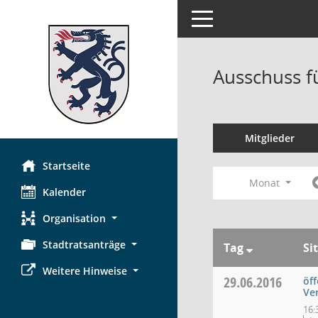
Toggle navigation
Ausschuss f
Mitglieder
Startseite
Monat
Kalender
Organisation
Stadtratsanträge
Tag
Si
Weitere Hinweise
29.06.2016
öff
Ve
16: