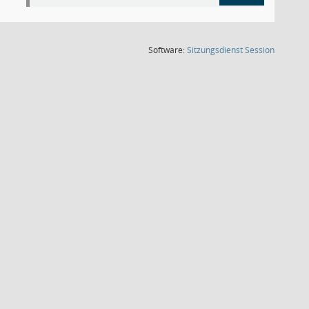
(Wird in
Software:
Sitzungsdienst
Session