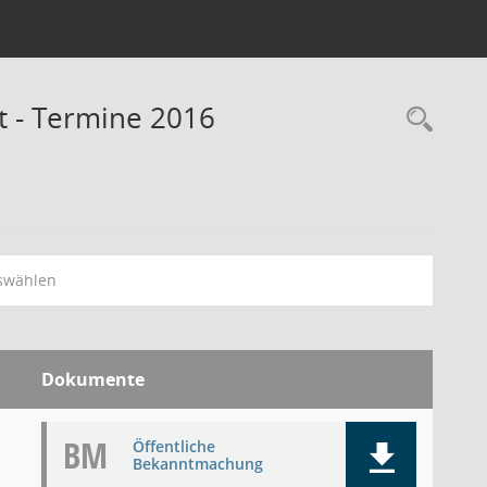
t - Termine 2016
Rec
swählen
Dokumente
BM
Öffentliche
Bekanntmachung