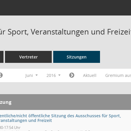
ür Sport, Veranstaltungen und Freizei
Vertreter
Sitzungen
Juni
2016
Aktuell
Gremium au
tzung
entliche/nicht öffentliche Sitzung des Ausschusses für Sport,
ranstaltungen und Freizeit
30-17:54 Uhr