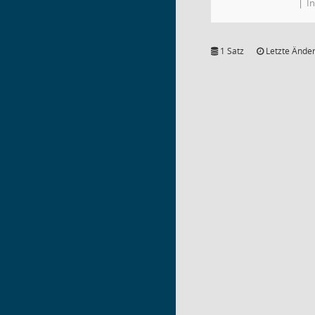
In
1 Satz
Letzte Änder