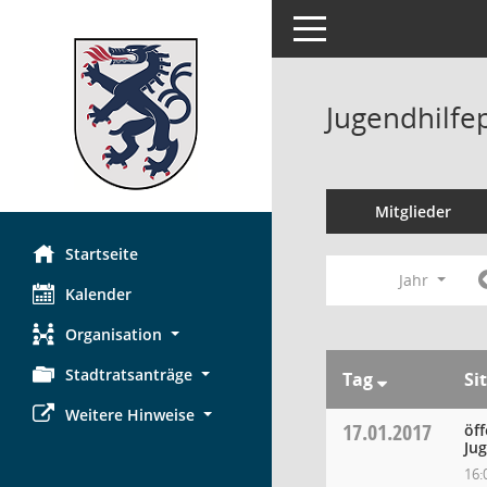
Toggle navigation
Jugendhilfe
Mitglieder
Startseite
Jahr
Kalender
Organisation
Stadtratsanträge
Tag
Si
Weitere Hinweise
17.01.2017
öff
Ju
16: