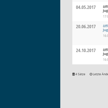
04.05.2017
öff
Ju
17:
20.06.2017
öff
Ju
16:
24.10.2017
öff
Ju
16:
4 Sätze
Letzte Ände