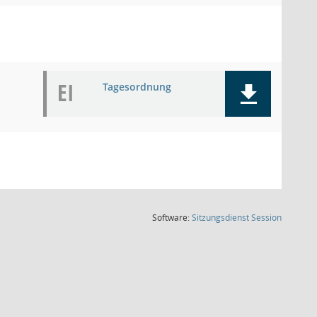
EI
Tagesordnung
(Wird in
Software:
Sitzungsdienst
Session