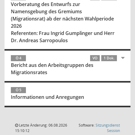
Vorberatung des Entwurfs zur
Namensgebung des Gremiums
(Migrationsrat) ab der nächsten Wahlperiode
2026
Referenten: Frau Ingrid Gumplinger und Herr
Dr. Andreas Sarropoulos
Ö 4
VO
1 Dok.
Bericht aus den Arbeitsgruppen des
Migrationsrates
Ö 5
Informationen und Anregungen
Letzte Änderung: 06.08.2026
Software:
Sitzungsdienst
(Wird in
15:10:12
Session