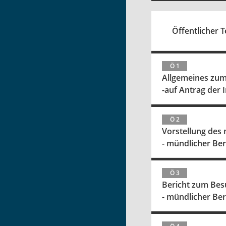
Öffentlicher Te
Ö 1
Allgemeines zum
-auf Antrag der 
Ö 2
Vorstellung des 
- mündlicher Be
Ö 3
Bericht zum Bes
- mündlicher Ber