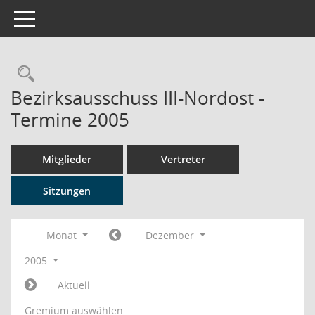
Toggle navigation
Rechercheauswahl
Bezirksausschuss III-Nordost -
Termine 2005
Mitglieder
Vertreter
Sitzungen
Monat
Dezember
2005
Aktuell
Gremium auswählen