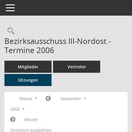
Toggle navigation
Rechercheauswahl
Bezirksausschuss III-Nordost -
Termine 2006
Mitglieder
Vertreter
Sitzungen
Monat
November
2006
Aktuell
Gremium auswählen