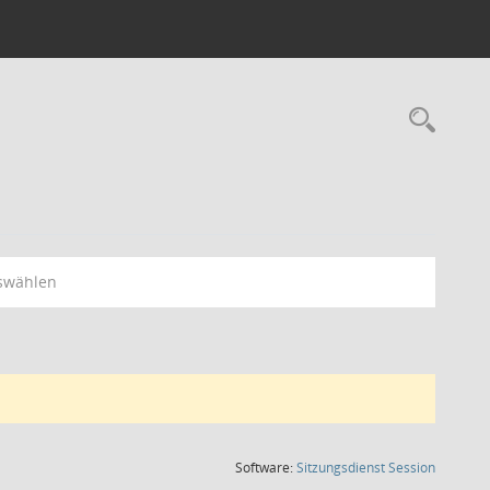
Rec
swählen
(Wird in
Software:
Sitzungsdienst
Session