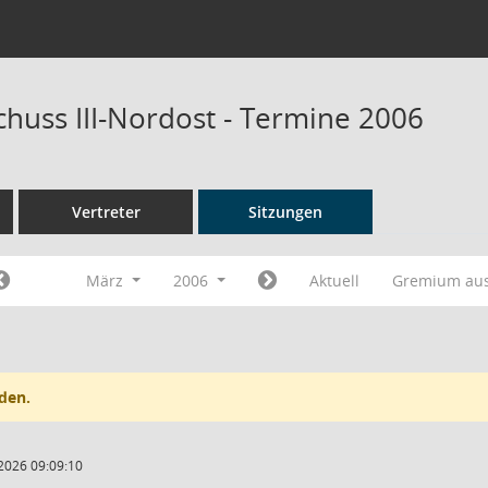
chuss III-Nordost - Termine 2006
Vertreter
Sitzungen
März
2006
Aktuell
Gremium au
den.
2026 09:09:10