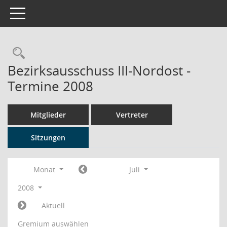
Toggle navigation
Rechercheauswahl
Bezirksausschuss III-Nordost -
Termine 2008
Mitglieder
Vertreter
Sitzungen
Monat
Juli
2008
Aktuell
Gremium auswählen