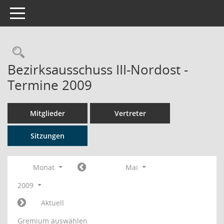
Toggle navigation
Rechercheauswahl
Bezirksausschuss III-Nordost -
Termine 2009
Mitglieder
Vertreter
Sitzungen
Monat
Mai
2009
Aktuell
Gremium auswählen