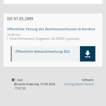
DO
07.05.2009
öffentliche Sitzung des Bezirksausschusses III-Nordost
19:30 Uhr
Hotel Ammerland, Ziegeleistr. 64, 85055 Ingolstadt
Öffentliche Bekanntmachung BZA
1 Satz
Software:
(Wird in
Letzte Änderung: 07.08.2026
Sitzungsdienst
Session
17:07:33