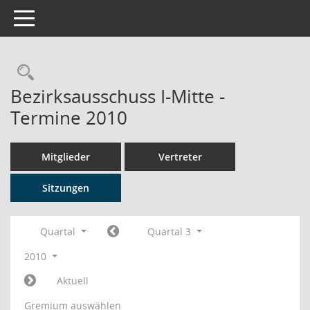
Toggle navigation
Rechercheauswahl
Bezirksausschuss I-Mitte -
Termine 2010
Mitglieder
Vertreter
Sitzungen
Quartal
Quartal 3
2010
Aktuell
Gremium auswählen