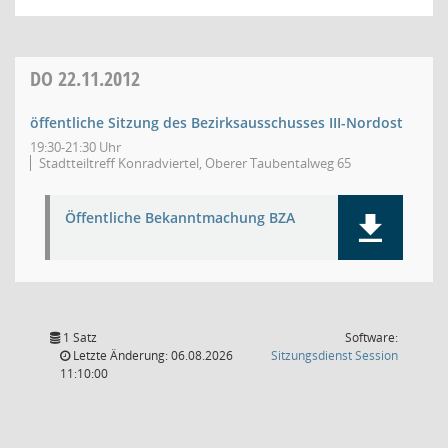
DO
22.11.2012
öffentliche Sitzung des Bezirksausschusses III-Nordost
19:30-21:30 Uhr
Stadtteiltreff Konradviertel, Oberer Taubentalweg 65
Öffentliche Bekanntmachung BZA
1 Satz
Software:
(Wird in
Letzte Änderung: 06.08.2026
Sitzungsdienst
Session
11:10:00