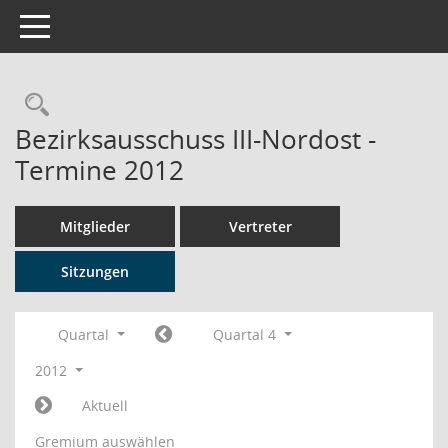
Toggle navigation
Rechercheauswahl
Bezirksausschuss III-Nordost -
Termine 2012
Mitglieder
Vertreter
Sitzungen
Quartal
Quartal 4
2012
Aktuell
Gremium auswählen