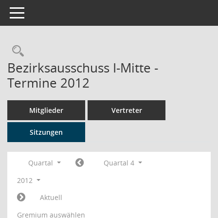
Toggle navigation
Rechercheauswahl
Bezirksausschuss I-Mitte -
Termine 2012
Mitglieder
Vertreter
Sitzungen
Quartal
Quartal 4
2012
Aktuell
Gremium auswählen