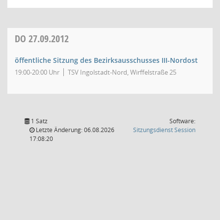
DO
27.09.2012
öffentliche Sitzung des Bezirksausschusses III-Nordost
19:00-20:00 Uhr
TSV Ingolstadt-Nord, Wirffelstraße 25
1 Satz
Software:
(Wird in
Letzte Änderung: 06.08.2026
Sitzungsdienst
Session
17:08:20