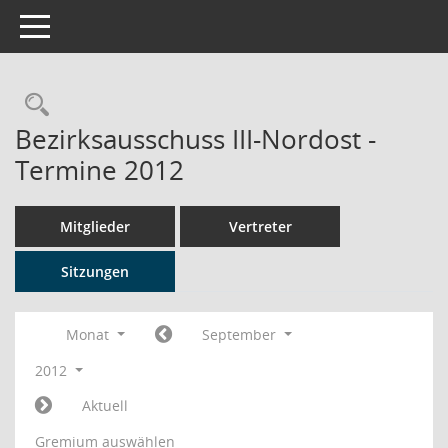
Toggle navigation
Rechercheauswahl
Bezirksausschuss III-Nordost -
Termine 2012
Mitglieder
Vertreter
Sitzungen
Monat
September
2012
Aktuell
Gremium auswählen