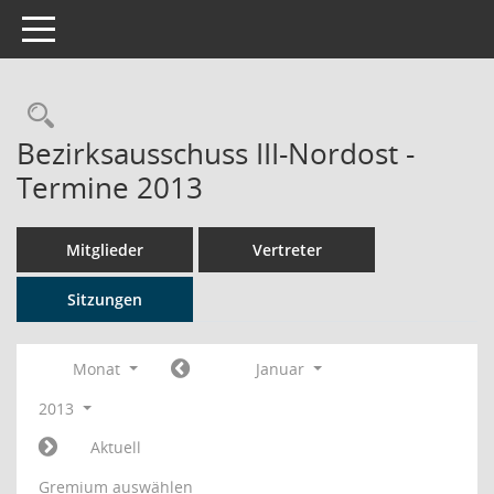
Toggle navigation
Rechercheauswahl
Bezirksausschuss III-Nordost -
Termine 2013
Mitglieder
Vertreter
Sitzungen
Monat
Januar
2013
Aktuell
Gremium auswählen