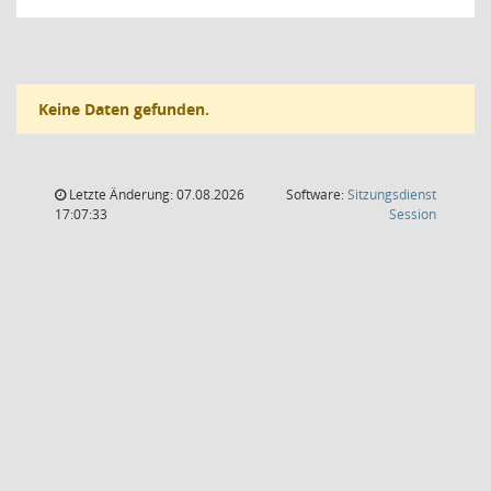
Keine Daten gefunden.
Letzte Änderung: 07.08.2026
Software:
Sitzungsdienst
(Wird in
17:07:33
Session