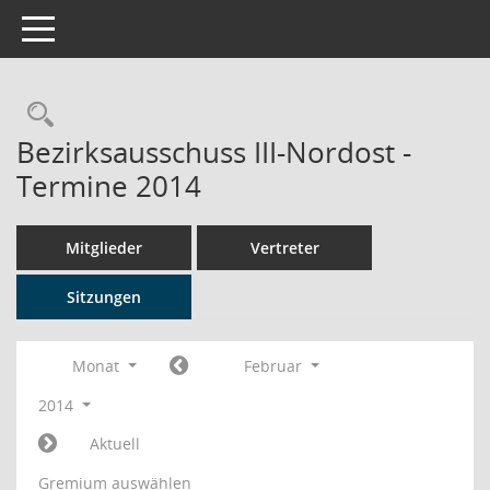
Toggle navigation
Rechercheauswahl
Bezirksausschuss III-Nordost -
Termine 2014
Mitglieder
Vertreter
Sitzungen
Monat
Februar
2014
Aktuell
Gremium auswählen