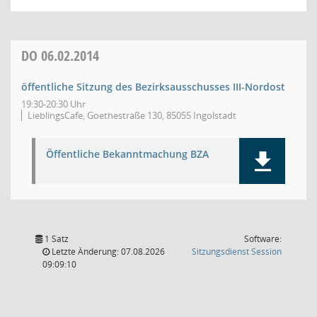
DO
06.02.2014
öffentliche Sitzung des Bezirksausschusses III-Nordost
19:30-20:30 Uhr
LieblingsCafe, Goethestraße 130, 85055 Ingolstadt
Öffentliche Bekanntmachung BZA
1 Satz
Software:
(Wird in
Letzte Änderung: 07.08.2026
Sitzungsdienst
Session
09:09:10