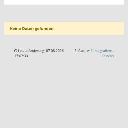
Keine Daten gefunden.
Letzte Änderung: 07.08.2026
Software:
Sitzungsdienst
(Wird in
17:07:33
Session