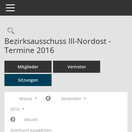
Toggle navigation
Rechercheauswahl
Bezirksausschuss III-Nordost -
Termine 2016
Mitglieder
Vertreter
Sitzungen
Monat
Dezember
2016
Aktuell
Gremium auswählen