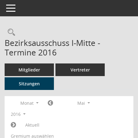
Toggle navigation
Rechercheauswahl
Bezirksausschuss I-Mitte -
Termine 2016
Mitglieder
Vertreter
Sitzungen
Monat
Mai
2016
Aktuell
Gremium auswählen