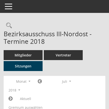
Toggle navigation
Rechercheauswahl
Bezirksausschuss III-Nordost -
Termine 2018
Mitglieder
Vertreter
Sitzungen
Monat
Juli
2018
Aktuell
Gremium auswählen