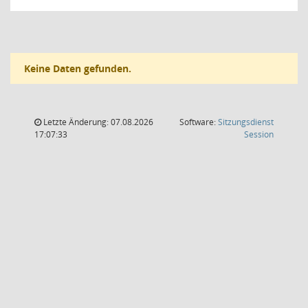
Keine Daten gefunden.
Letzte Änderung: 07.08.2026
Software:
Sitzungsdienst
(Wird in
17:07:33
Session