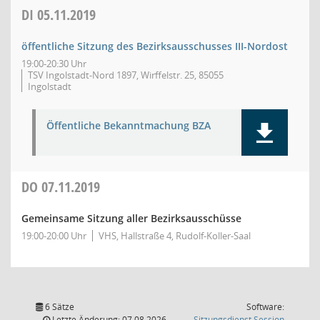
DI
05.11.2019
öffentliche Sitzung des Bezirksausschusses III-Nordost
19:00-20:30 Uhr
TSV Ingolstadt-Nord 1897, Wirffelstr. 25, 85055
Ingolstadt
Öffentliche Bekanntmachung BZA
DO
07.11.2019
Gemeinsame Sitzung aller Bezirksausschüsse
19:00-20:00 Uhr
VHS, Hallstraße 4, Rudolf-Koller-Saal
6 Sätze
Software:
(Wird in
Letzte Änderung: 07.08.2026
Sitzungsdienst
Session