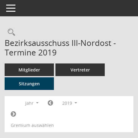
Toggle navigation
Rechercheauswahl
Bezirksausschuss III-Nordost -
Termine 2019
Mitglieder
Vertreter
Sitzungen
Jahr
2019
Gremium auswählen