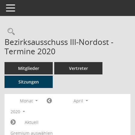
Toggle navigation
Rechercheauswahl
Bezirksausschuss III-Nordost -
Termine 2020
Mitglieder
Vertreter
Sitzungen
Monat
April
2020
Aktuell
Gremium auswählen