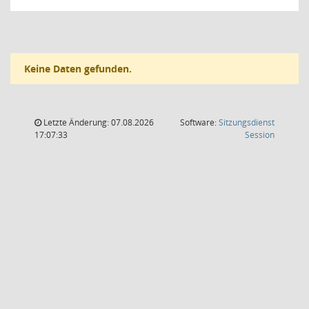
Keine Daten gefunden.
Letzte Änderung: 07.08.2026
Software:
Sitzungsdienst
(Wird in
17:07:33
Session