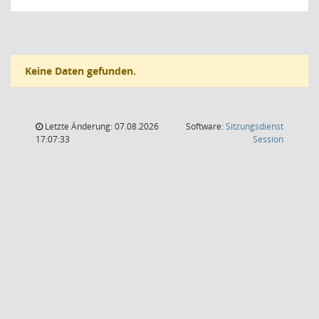
Keine Daten gefunden.
Letzte Änderung: 07.08.2026
Software:
Sitzungsdienst
(Wird in
17:07:33
Session