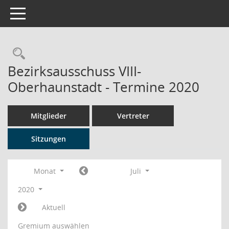
Toggle navigation
Rechercheauswahl
Bezirksausschuss VIII-
Oberhaunstadt - Termine 2020
Mitglieder
Vertreter
Sitzungen
Monat
Juli
2020
Aktuell
Gremium auswählen