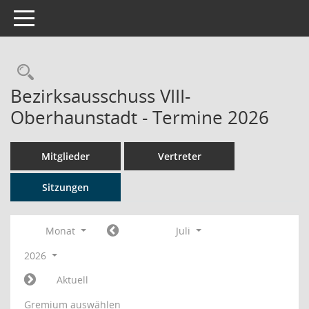
Toggle navigation
Rechercheauswahl
Bezirksausschuss VIII-
Oberhaunstadt - Termine 2026
Mitglieder
Vertreter
Sitzungen
Monat
Juli
2026
Aktuell
Gremium auswählen