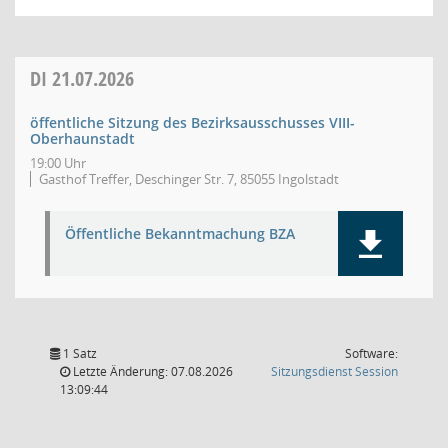
DI
21.07.2026
öffentliche Sitzung des Bezirksausschusses VIII-
Oberhaunstadt
19:00 Uhr
Gasthof Treffer, Deschinger Str. 7, 85055 Ingolstadt
Öffentliche Bekanntmachung BZA
1 Satz
Software:
(Wird in
Letzte Änderung: 07.08.2026
Sitzungsdienst
Session
13:09:44